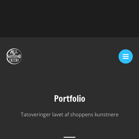
Skip
Mai
to
Men
content
Portfolio
Tatoveringer lavet af shoppens kunstnere